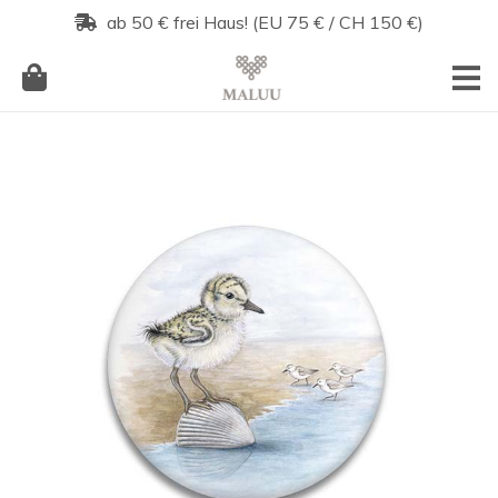
ab 50 € frei Haus! (EU 75 € / CH 150 €)
Es befinden sich keine Produkte im Warenkorb.