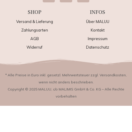
SHOP
INFOS
Versand & Lieferung
Über MALUU
Zahlungsarten
Kontakt
AGB
Impressum
Widerruf
Datenschutz
* Alle Preise in Euro inkl. gesetzl. Mehrwertsteuer zzgl. Versandkosten,
wenn nicht anders beschrieben.
Copyright © 2025 MALUU, c/o MALIMIS GmbH & Co. KG – Alle Rechte
vorbehalten